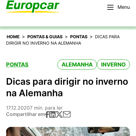
Menu
Português
Alugar um carro
>
>
>
HOME
PONTAS & GUIAS
PONTAS
DICAS PARA
DIRIGIR NO INVERNO NA ALEMANHA
PONTAS
ALEMANHA
INVERNO
Dicas para dirigir no inverno
na Alemanha
17.12.2020
7 min. para ler
Compartilhar em