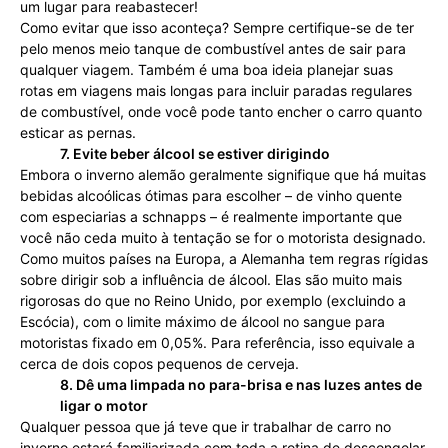
um lugar para reabastecer!
Como evitar que isso aconteça? Sempre certifique-se de ter
pelo menos meio tanque de combustível antes de sair para
qualquer viagem. Também é uma boa ideia planejar suas
rotas em viagens mais longas para incluir paradas regulares
de combustível, onde você pode tanto encher o carro quanto
esticar as pernas.
7. Evite beber álcool se estiver dirigindo
Embora o inverno alemão geralmente signifique que há muitas
bebidas alcoólicas ótimas para escolher – de vinho quente
com especiarias a schnapps – é realmente importante que
você não ceda muito à tentação se for o motorista designado.
Como muitos países na Europa, a Alemanha tem regras rígidas
sobre dirigir sob a influência de álcool. Elas são muito mais
rigorosas do que no Reino Unido, por exemplo (excluindo a
Escócia), com o limite máximo de álcool no sangue para
motoristas fixado em 0,05%. Para referência, isso equivale a
cerca de dois copos pequenos de cerveja.
8. Dê uma limpada no para-brisa e nas luzes antes de
ligar o motor
Qualquer pessoa que já teve que ir trabalhar de carro no
inverno estará familiarizada com toda a rotina de descongelar