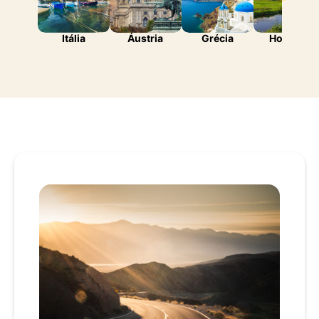
Itália
Áustria
Grécia
Holanda