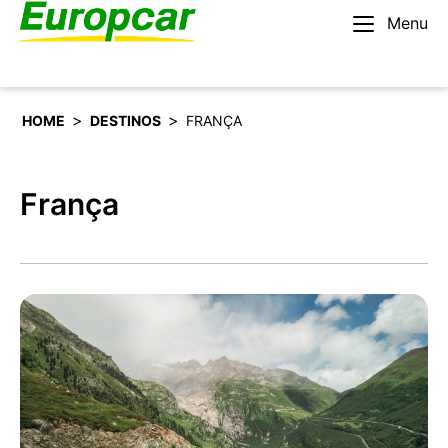
Menu
Português
Alugar um carro
>
>
HOME
DESTINOS
FRANÇA
França