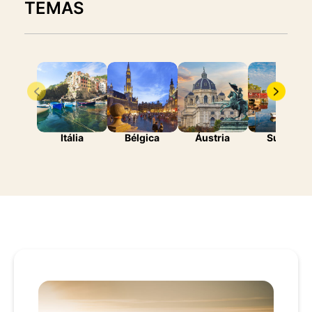
TEMAS
Itália
Bélgica
Áustria
Suécia