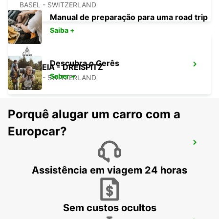
BASEL - SWITZERLAND
Manual de preparação para uma road trip
Saiba +
Descubra o Gerês
BASILEIA - DREISPITZ
Saber +
BASEL - SWITZERLAND
Porquê alugar um carro com a
Europcar?
ESTAÇÃO DE COMBOIOS DE VESOUL -
PONTO DE SERVIÇO
VESOUL - FRANCE
Assistência em viagem 24 horas
Sem custos ocultos