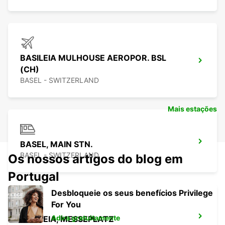
BASILEIA MULHOUSE AEROPOR. BSL
(CH)
BASEL - SWITZERLAND
Mais estações
BASEL, MAIN STN.
BASEL - SWITZERLAND
Os nossos artigos do blog em
Portugal
Desbloqueie os seus benefícios Privilege
For You
Adira gratuitamente
BASILEIA, MESSEPLATZ