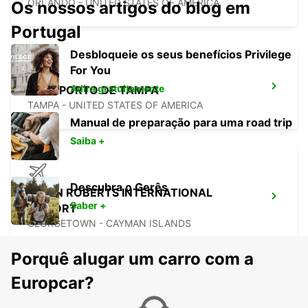
ORLANDO - UNITED STATES OF AMERICA
Os nossos artigos do blog em
Portugal
Desbloqueie os seus benefícios Privilege
For You
Adira gratuitamente
AEROPORTO DE TAMPA
TAMPA - UNITED STATES OF AMERICA
Manual de preparação para uma road trip
Saiba +
Descubra o Gerês
OWEN ROBERTS INTERNATIONAL
Saber +
AIRPORT
GEORGETOWN - CAYMAN ISLANDS
Porquê alugar um carro com a
Europcar?