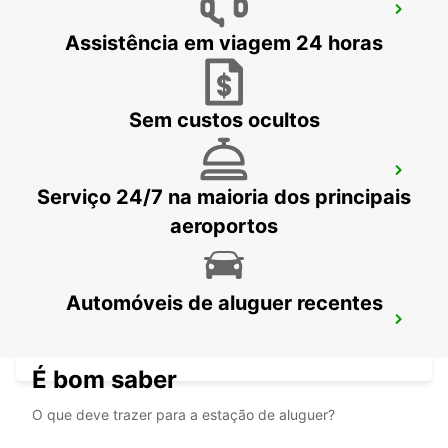
CANCUN C MUJERES GRAND
PALLADIUM
Assistência em viagem 24 horas
CANCUN - MEXICO
Sem custos ocultos
CANCUN C MUJERES TRS CO
Serviço 24/7 na maioria dos principais
CANCUN - MEXICO
aeroportos
Automóveis de aluguer recentes
PUERTO JUAREZ
CANCUN QUINTANA ROO - MEXICO
É bom saber
O que deve trazer para a estação de aluguer?