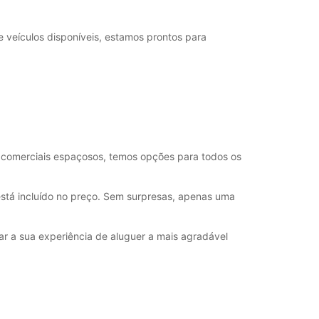
+44 (0) 03713843416
eículos disponíveis, estamos prontos para
Itinerário
é comerciais espaçosos, temos opções para todos os
está incluído no preço. Sem surpresas, apenas uma
ar a sua experiência de aluguer a mais agradável