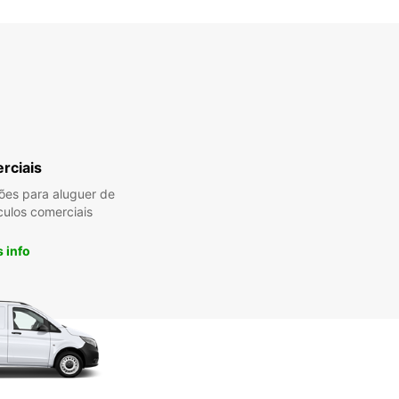
rciais
es para aluguer de
culos comerciais
 info