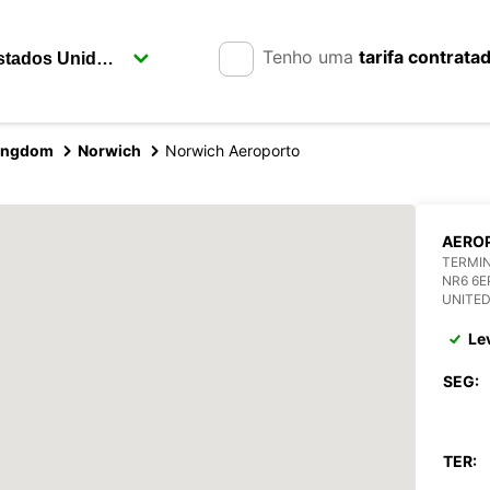
Tenho uma
tarifa contrata
Kingdom
Norwich
Norwich Aeroporto
AERO
TERMIN
NR6 6E
UNITE
Le
SEG:
TER: