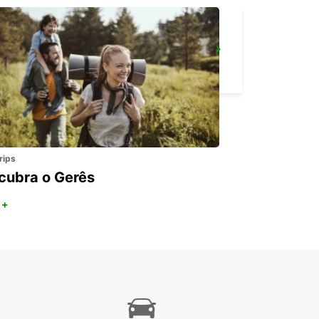
DARTFORD
DARTFORD - UNITED KINGDOM
rips
cubra o Gerês
 +