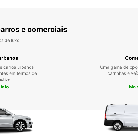
carros e comerciais
os de luxo
urbanos
Come
re carros urbanos
Uma gama de opçõ
entes em termos de
carrinhas e veí
stível
 info
Mais