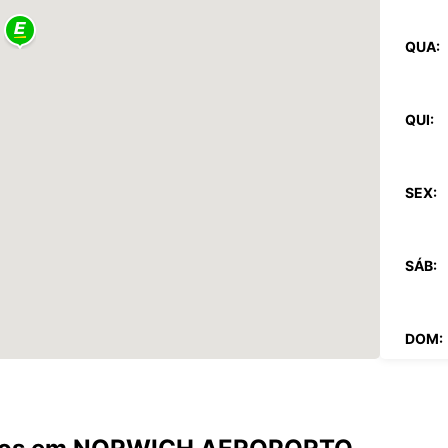
QUA:
QUI:
SEX:
SÁB:
DOM:
*com c
Estes 
a feria