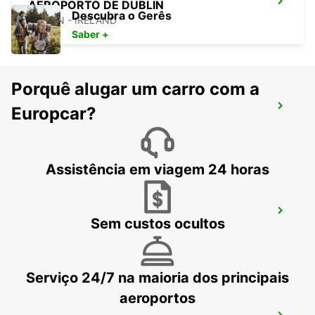
AEROPORTO DE DUBLIN
Descubra o Gerês
DUBLIN - IRELAND
Saber +
Porquê alugar um carro com a
DUBLIN NORTE
Europcar?
DUBLIN - IRELAND
Assistência em viagem 24 horas
DUBLIN CENTRO DE FURGONETAS*
Sem custos ocultos
DUBLIN - IRELAND
Serviço 24/7 na maioria dos principais
aeroportos