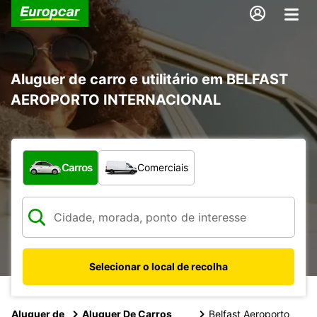
Aluguer de carro e utilitário em BELFAST
AEROPORTO INTERNACIONAL
Que tipo de veículo pretende?
Carros
Comerciais
Selecionar o local de recolha
Aluguer de
Aluguer De Carros
Belfast Aeroporto