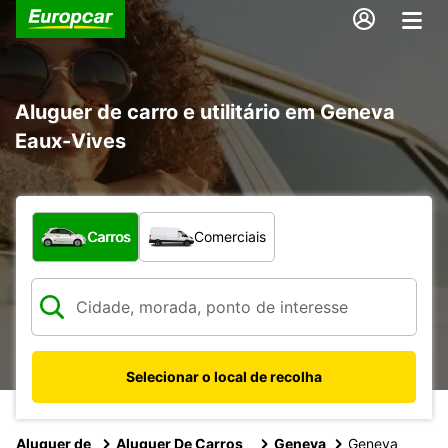
Aluguer de carro e utilitário em Geneva
Eaux-Vives
Que tipo de veículo pretende?
Carros
Comerciais
Selecionar o local de recolha
Aluguer de
Aluguer De Carros
Geneva
Geneva