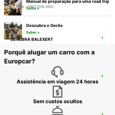
(CH)
Manual de preparação para uma road trip
GENEVA - SWITZERLAND
Saiba +
Descubra o Gerês
Saber +
GENEBRA BALEXERT
VERNIER - SWITZERLAND
Porquê alugar um carro com a
Europcar?
ANNEMASSE
Assistência em viagem 24 horas
ANNEMASSE - FRANCE
Sem custos ocultos