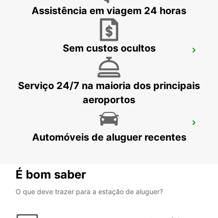
Assistência em viagem 24 horas
Sem custos ocultos
AGADIR
AGADIR - MOROCCO
Serviço 24/7 na maioria dos principais
aeroportos
AGADIR AL MASSIRA AEROPORTO
Automóveis de aluguer recentes
AGADIR - MOROCCO
É bom saber
O que deve trazer para a estação de aluguer?