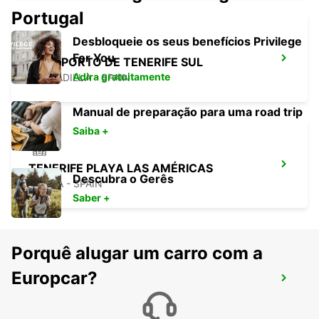
Portugal
Desbloqueie os seus benefícios Privilege
For You
AEROPORTO DE TENERIFE SUL
Adira gratuitamente
GRANADILLA - SPAIN
Manual de preparação para uma road trip
Saiba +
TENERIFE PLAYA LAS AMÉRICAS
Descubra o Gerês
ARONA - SPAIN
Saber +
Porquê alugar um carro com a
AEROPORTO DE LA PALMA (ILHAS
Europcar?
CANÁRIAS)
VILLA DE MAZO - SPAIN