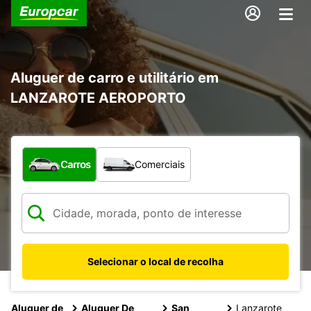
Aluguer de carro e utilitário em
LANZAROTE AEROPORTO
Que tipo de veículo pretende?
Carros
Comerciais
Selecionar o local de recolha
Aluguer de
Aluguer De
San
Lanzarote