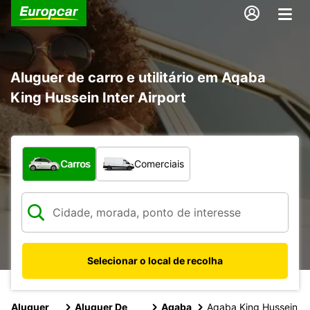
Aluguer de carro e utilitário em Aqaba
King Hussein Inter Airport
Que tipo de veículo pretende?
Carros
Comerciais
Selecionar o local de recolha
Aluguer
Aluguer De
Aqaba
Aqaba King Hussein