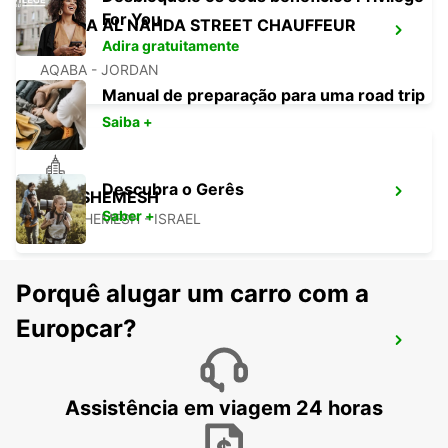
For You
AQABA AL NAHDA STREET CHAUFFEUR
Adira gratuitamente
SER
AQABA - JORDAN
Manual de preparação para uma road trip
Saiba +
Descubra o Gerês
BEIT SHEMESH
Saber +
BEIT SHEMESH - ISRAEL
Porquê alugar um carro com a
Europcar?
JERUSALEM
JERUSALEM - ISRAEL
Assistência em viagem 24 horas