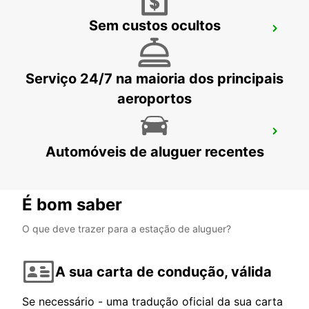
Sem custos ocultos
ASHDOD
ASHDOD - ISRAEL
Serviço 24/7 na maioria dos principais
aeroportos
QUEEN ALIA INT APT CHAUFFEUR SERV
Automóveis de aluguer recentes
AMMAN - JORDAN
É bom saber
O que deve trazer para a estação de aluguer?
A sua carta de condução, válida
Se necessário - uma tradução oficial da sua carta