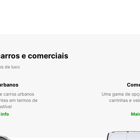
carros e comerciais
os de luxo
urbanos
Come
re carros urbanos
Uma gama de opçõ
entes em termos de
carrinhas e veí
stível
 info
Mais