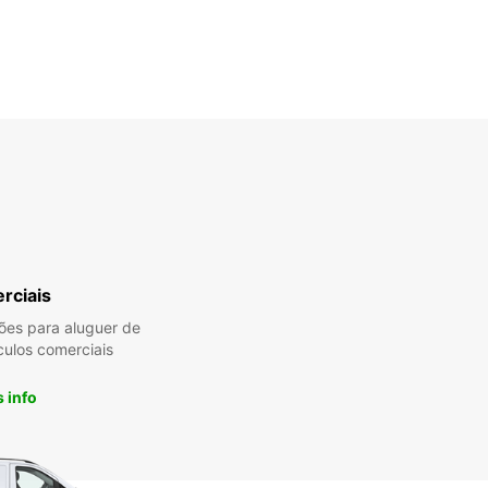
rciais
es para aluguer de
culos comerciais
 info