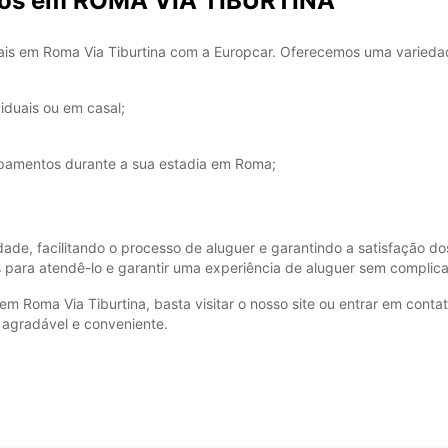
rros em ROMA VIA TIBURTINA
*com c
Estes 
ais em Roma Via Tiburtina com a Europcar. Oferecemos uma varieda
a feria
iduais ou em casal;
ipamentos durante a sua estadia em Roma;
dade, facilitando o processo de aluguer e garantindo a satisfação 
s para atendê-lo e garantir uma experiência de aluguer sem complic
 em Roma Via Tiburtina, basta visitar o nosso site ou entrar em cont
 agradável e conveniente.