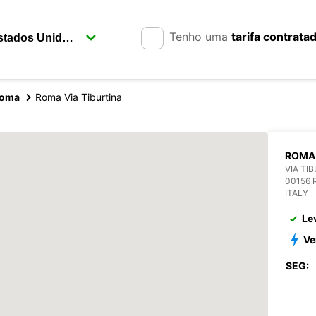
Tenho uma
tarifa contrata
oma
Roma Via Tiburtina
ROMA 
VIA TI
00156
ITALY
Le
Ve
SEG: