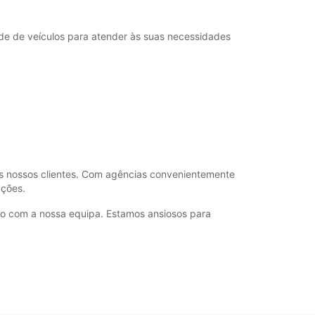
ustos adicionais
horários de funcionamento podem variar devido
de de veículos para atender às suas necessidades
dos.
+39 (06) 4072375
Itinerário
dos nossos clientes. Com agências convenientemente
ações.
ato com a nossa equipa. Estamos ansiosos para