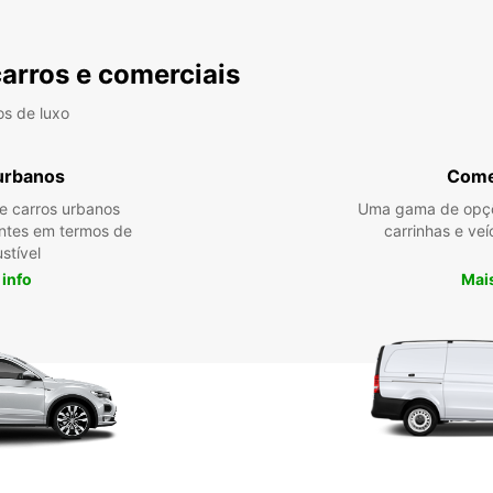
carros e comerciais
os de luxo
urbanos
Come
re carros urbanos
Uma gama de opçõ
entes em termos de
carrinhas e veí
stível
 info
Mais