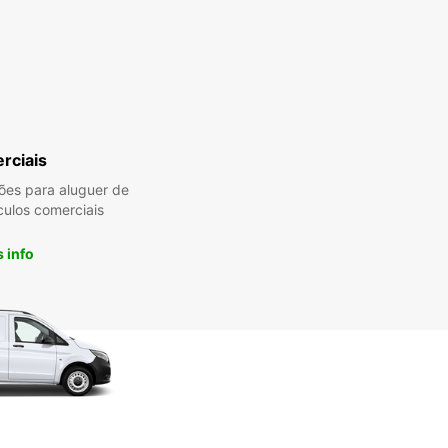
rciais
es para aluguer de
culos comerciais
 info