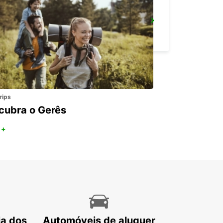
AEROPORTO DE ROMA CIAMPINO
ROMA - ITALY
rips
cubra o Gerês
 +
ia dos
Automóveis de aluguer