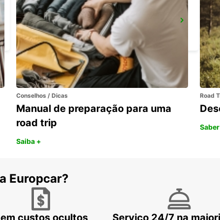
ROMA EUR PIAZZA VIVONA
ROMA - ITALY
Conselhos / Dicas
Road T
Manual de preparação para uma
Des
road trip
Saber
Saiba +
 a Europcar?
em custos ocultos
Serviço 24/7 na maior