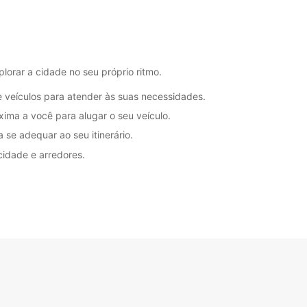
14:30 - 18:30
08:00 - 08:29*
14:00 - 14:29*
18:31 - 19:00*
08:30 - 12:30
orar a cidade no seu próprio ritmo.
08:00 - 08:29*
 veículos para atender às suas necessidades.
Fechado
ima a você para alugar o seu veículo.
ustos adicionais
 se adequar ao seu itinerário.
horários de funcionamento podem variar devido
dos.
cidade e arredores.
+39 (02) 405594
Itinerário