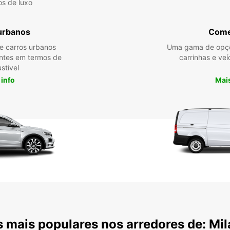
os de luxo
urbanos
Come
re carros urbanos
Uma gama de opçõ
entes em termos de
carrinhas e veí
stível
 info
Mais
 mais populares nos arredores de: Mi