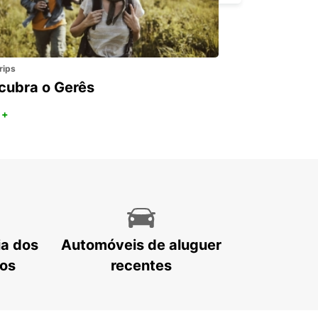
rips
cubra o Gerês
 +
ia dos
Automóveis de aluguer
tos
recentes