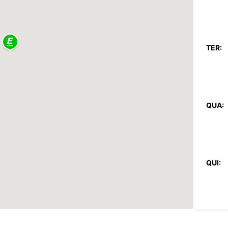
TER:
QUA:
QUI:
SEX: