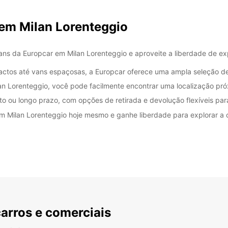
 em Milan Lorenteggio
SÁB:
ns da Europcar em Milan Lorenteggio e aproveite a liberdade de expl
actos até vans espaçosas, a Europcar oferece uma ampla seleção de
DOM:
n Lorenteggio, você pode facilmente encontrar uma localização próx
*com c
rto ou longo prazo, com opções de retirada e devolução flexíveis para
Estes 
a feria
m Milan Lorenteggio hoje mesmo e ganhe liberdade para explorar a 
carros e comerciais