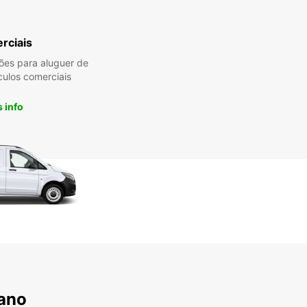
rciais
es para aluguer de
culos comerciais
 info
lano