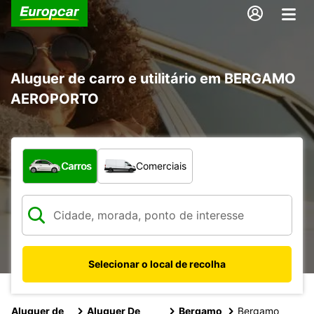
Aluguer de carro e utilitário em BERGAMO
AEROPORTO
Que tipo de veículo pretende?
Carros
Comerciais
Selecionar o local de recolha
Aluguer de
Aluguer De
Bergamo
Bergamo