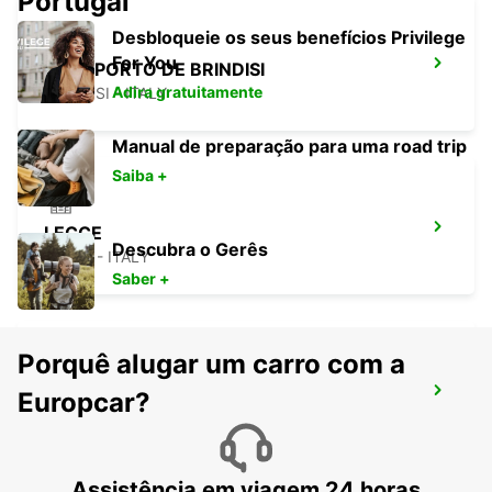
Portugal
Desbloqueie os seus benefícios Privilege
For You
AEROPORTO DE BRINDISI
Adira gratuitamente
BRINDISI - ITALY
Manual de preparação para uma road trip
Saiba +
LECCE
Descubra o Gerês
LECCE - ITALY
Saber +
Porquê alugar um carro com a
AVELLINO
Europcar?
AVELLINO - ITALY
Assistência em viagem 24 horas