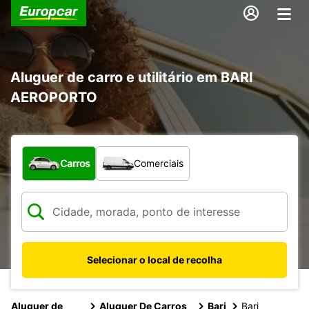
Aluguer de carro e utilitário em BARI
AEROPORTO
Que tipo de veículo pretende?
Carros
Comerciais
Selecionar o local de recolha
Aluguer de
Aluguer De Carros
Bari
Bari