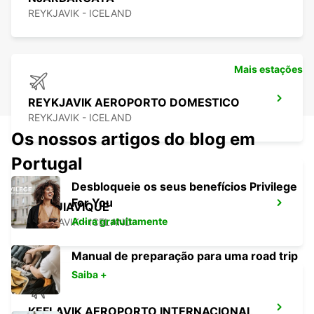
REYKJAVIK - ICELAND
Mais estações
REYKJAVIK AEROPORTO DOMESTICO
REYKJAVIK - ICELAND
Os nossos artigos do blog em
Portugal
Desbloqueie os seus benefícios Privilege
For You
REIQUIAVIQUE
Adira gratuitamente
REYKJAVIK - ICELAND
Manual de preparação para uma road trip
Saiba +
KEFLAVIK AEROPORTO INTERNACIONAL