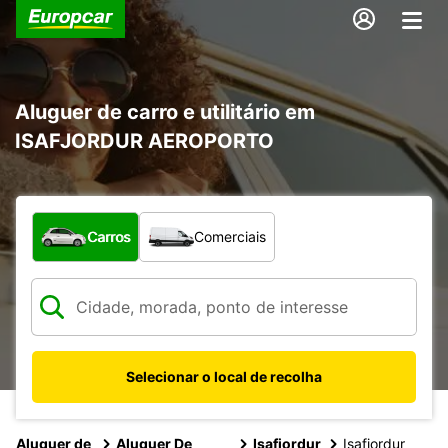
Aluguer de carro e utilitário em
ISAFJORDUR AEROPORTO
Que tipo de veículo pretende?
Carros
Comerciais
Selecionar o local de recolha
Aluguer de
Aluguer De
Isafjordur
Isafjordur