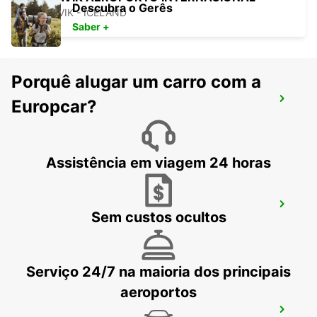
Descubra o Gerês
KEFLAVIK - ICELAND
Saber +
Porquê alugar um carro com a
AKUREYRI
Europcar?
AKUREYRI - ICELAND
Assistência em viagem 24 horas
AKUREYRI PORTO
Sem custos ocultos
AKUREYRI - ICELAND
Serviço 24/7 na maioria dos principais
aeroportos
AKUREYRI AEROPORTO