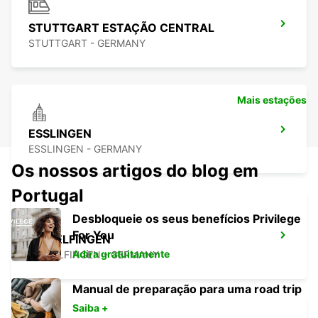
STUTTGART ESTAÇÃO CENTRAL
STUTTGART - GERMANY
Mais estações
ESSLINGEN
ESSLINGEN - GERMANY
Os nossos artigos do blog em
Portugal
Desbloqueie os seus benefícios Privilege
For You
SINDELFINGEN
Adira gratuitamente
SINDELFINGEN - GERMANY
Manual de preparação para uma road trip
Saiba +