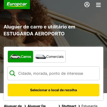
Aluguer de carro e utilitário em
ESTUGARDA AEROPORTO
Que tipo de veículo pretende?
Carros
Comerciais
Selecionar o local de recolha
Aluguer de
Aluguer De
Stuttgart
Estugarda