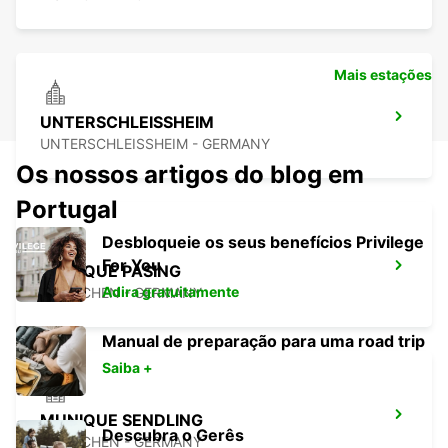
Mais estações
UNTERSCHLEISSHEIM
UNTERSCHLEISSHEIM - GERMANY
Os nossos artigos do blog em
Portugal
Desbloqueie os seus benefícios Privilege
For You
MUNIQUE PASING
Adira gratuitamente
MUENCHEN - GERMANY
Manual de preparação para uma road trip
Saiba +
MUNIQUE SENDLING
Descubra o Gerês
MUENCHEN - GERMANY