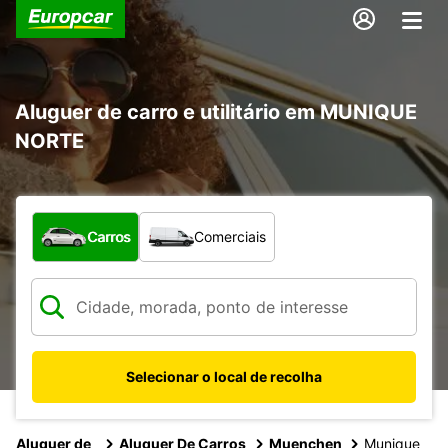
Aluguer de carro e utilitário em MUNIQUE
NORTE
Que tipo de veículo pretende?
Carros
Comerciais
Selecionar o local de recolha
Aluguer de
Aluguer De Carros
Muenchen
Munique