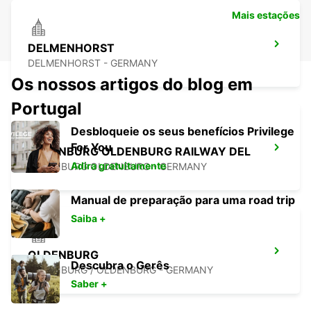
Mais estações
DELMENHORST
DELMENHORST - GERMANY
Os nossos artigos do blog em
Portugal
Desbloqueie os seus benefícios Privilege
For You
OLDENBURG OLDENBURG RAILWAY DEL
Adira gratuitamente
OLEDNBURG OLDENBURG - GERMANY
Manual de preparação para uma road trip
Saiba +
OLDENBURG
Descubra o Gerês
OLDENBURG / OLDENBURG - GERMANY
Saber +