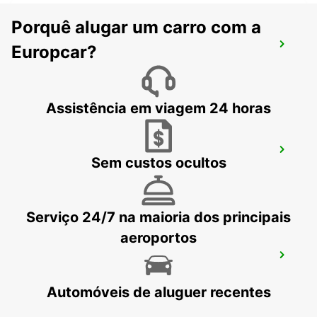
Porquê alugar um carro com a
WILHELMSHAVEN
Europcar?
WILHELMSHAVEN - GERMANY
Assistência em viagem 24 horas
MINDEN
Sem custos ocultos
MINDEN - GERMANY
Serviço 24/7 na maioria dos principais
aeroportos
LEER
LEER - GERMANY
Automóveis de aluguer recentes