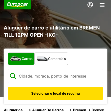
Aluguer de carro e utilitário em BREMEN
TILL 12PM OPEN -IKC-
Que tipo de veículo pretende?
Carros
Comerciais
Selecionar o local de recolha
Aluguer de
Aluguer De Carros
Bremen
Bremen