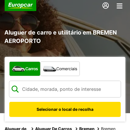
Aluguer de carro e utilitário em BREMEN
AEROPORTO
Que tipo de veículo pretende?
Carros
Comerciais
Selecionar o local de recolha
Aluguer de
Aluguer De Carros
Bremen
Bremen