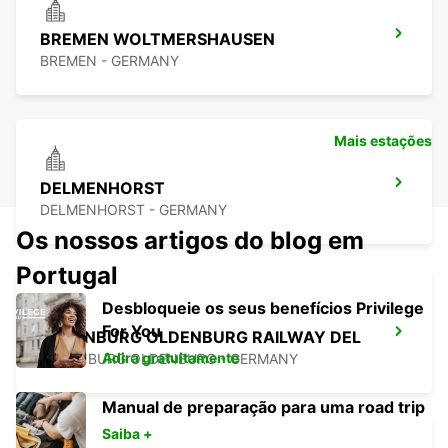
BREMEN WOLTMERSHAUSEN
BREMEN - GERMANY
Mais estações
DELMENHORST
DELMENHORST - GERMANY
Os nossos artigos do blog em
Portugal
Desbloqueie os seus benefícios Privilege
For You
OLDENBURG OLDENBURG RAILWAY DEL
Adira gratuitamente
OLEDNBURG OLDENBURG - GERMANY
Manual de preparação para uma road trip
Saiba +