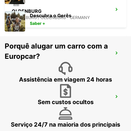
OLDENBURG
Descubra o Gerês
OLDENBURG / OLDENBURG - GERMANY
Saber +
Porquê alugar um carro com a
WILHELMSHAVEN
Europcar?
WILHELMSHAVEN - GERMANY
Assistência em viagem 24 horas
MINDEN
Sem custos ocultos
MINDEN - GERMANY
Serviço 24/7 na maioria dos principais