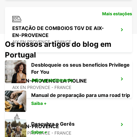
Mais estações
ESTAÇÃO DE COMBOIOS TGV DE AIX-
EN-PROVENCE
AIX EN PROVENCE - FRANCE
Os nossos artigos do blog em
Portugal
Desbloqueie os seus benefícios Privilege
For You
Adira gratuitamente
AIX-EN-PROVENCE LA PIOLINE
AIX EN PROVENCE - FRANCE
Manual de preparação para uma road trip
Saiba +
Descubra o Gerês
AIX-EN-PROVENCE
Saber +
AIX EN PROVENCE - FRANCE