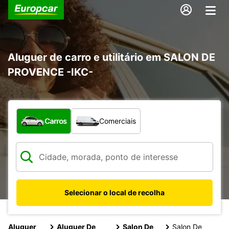
Aluguer de carro e utilitário em SALON DE
PROVENCE -IKC-
Que tipo de veículo pretende?
Carros
Comerciais
Selecionar o local de recolha
Aluguer
Aluguer De
Salon De
Salon De