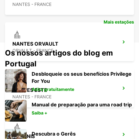
NANTES - FRANCE
Mais estações
NANTES ORVAULT
ORVAULT - FRANCE
Os nossos artigos do blog em
Portugal
Desbloqueie os seus benefícios Privilege
For You
Adira gratuitamente
NANTES ESTE
NANTES - FRANCE
Manual de preparação para uma road trip
Saiba +
Descubra o Gerês
ANCENIS