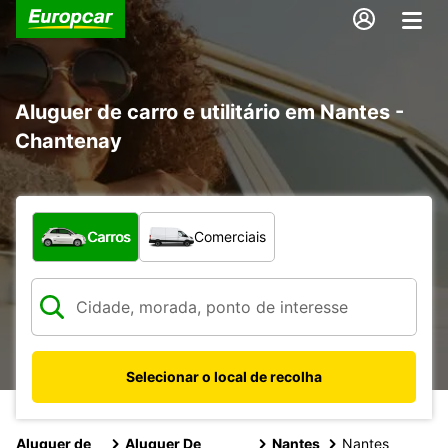
Aluguer de carro e utilitário em Nantes -
Chantenay
Que tipo de veículo pretende?
Carros
Comerciais
Selecionar o local de recolha
Aluguer de
Aluguer De
Nantes
Nantes