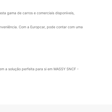
06:00 - 07:59*
13:01 - 13:59*
18:01 - 21:30*
sta gama de carros e comerciais disponíveis,
Fechado
onveniência. Com a Europcar, pode contar com uma
Fechado
ustos adicionais
horários de funcionamento podem variar devido
dos.
+33 (0) 169192260
tem a solução perfeita para si em MASSY SNCF -
Itinerário