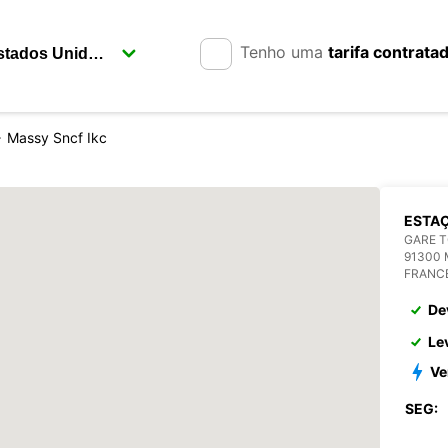
Tenho uma
tarifa contrata
Massy Sncf Ikc
ESTA
GARE 
91300
FRANC
De
Le
Ve
SEG: