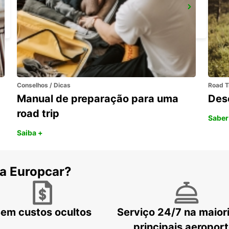
MAISONS-ALFORT
MAISONS ALFORT - FRANCE
Conselhos / Dicas
Road T
Manual de preparação para uma
Des
road trip
Saber
Saiba +
 a Europcar?
em custos ocultos
Serviço 24/7 na maior
principais aeropor