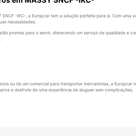
rros em MASSY SNCF -IKC-
 SNCF -IKC-, a Europcar tem a solução perfeita para si. Com uma va
suas necessidades.
SÁB:
tão prontas para o servir, oferecendo um serviço de qualidade e c
DOM:
.
*com c
Estes 
a feria
ios ou de um comercial para transportar mercadorias, a Europcar 
serva e desfrute de uma experiência de aluguer sem complicações.