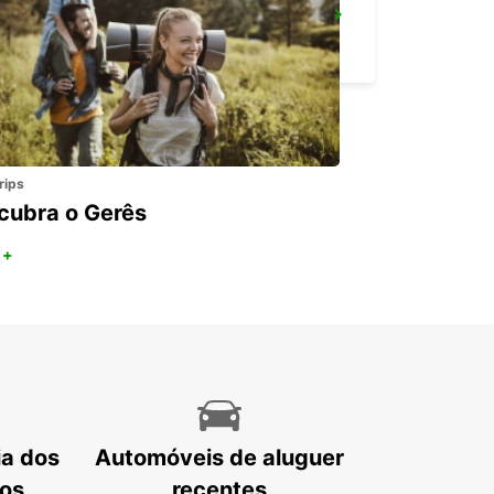
PARIS ETOILE FOCH
PARIS - FRANCE
rips
cubra o Gerês
 +
ia dos
Automóveis de aluguer
tos
recentes