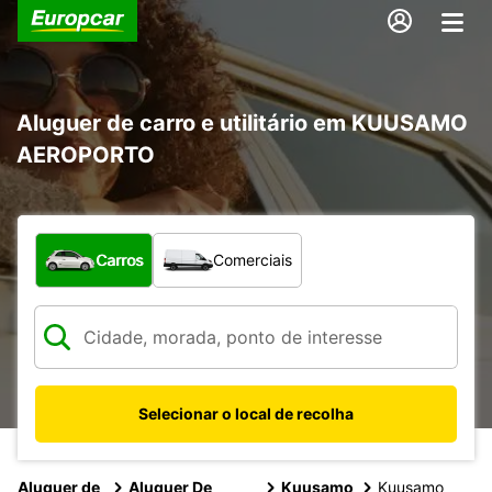
Aluguer de carro e utilitário em KUUSAMO
AEROPORTO
Que tipo de veículo pretende?
Carros
Comerciais
Selecionar o local de recolha
Aluguer de
Aluguer De
Kuusamo
Kuusamo