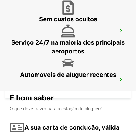
Sem custos ocultos
ESTAÇÃO DE COMBOIOS DE
VALENCIENNES - PONTO DE SERVIÇO
Serviço 24/7 na maioria dos principais
VALENCIENNES - FRANCE
aeroportos
Automóveis de aluguer recentes
VALENCIENNES
VALENCIENNES - FRANCE
É bom saber
O que deve trazer para a estação de aluguer?
A sua carta de condução, válida