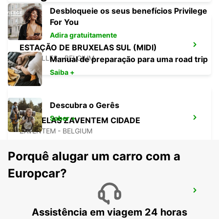
Desbloqueie os seus benefícios Privilege
For You
Adira gratuitamente
ESTAÇÃO DE BRUXELAS SUL (MIDI)
BRUXELLES - BELGIUM
Manual de preparação para uma road trip
Saiba +
Descubra o Gerês
Saber +
BRUXELAS ZAVENTEM CIDADE
ZAVENTEM - BELGIUM
Porquê alugar um carro com a
Europcar?
AEROPORTO DE BRUXELAS ZAVENTEM
ZAVENTEM - BELGIUM
Assistência em viagem 24 horas