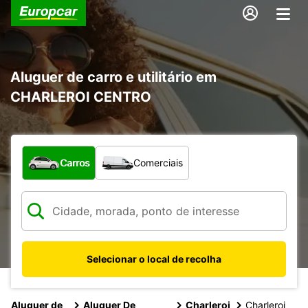
Aluguer de carro e utilitário em
CHARLEROI CENTRO
Que tipo de veículo pretende?
Carros
Comerciais
Selecionar o local de recolha
Aluguer de
Aluguer De
Charleroi
Charleroi