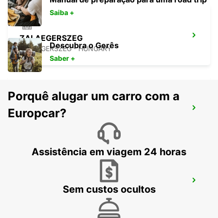
Saiba +
ZALAEGERSZEG
Descubra o Gerês
ZALAEGERSZEG - HUNGARY
Saber +
Porquê alugar um carro com a
LJUBLJANA AEROPORTO
Europcar?
ZGORNJI BRNIK AERODROM - SLOVENIA
Assistência em viagem 24 horas
BLED
Sem custos ocultos
BLED - SLOVENIA