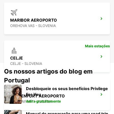
MARIBOR AEROPORTO
OREHOVA VAS - SLOVENIA
Mais estações
CELJE
CELJE - SLOVENIA
Os nossos artigos do blog em
Portugal
Desbloqueie os seus benefícios Privilege
For You
KLAGENFURT AEROPORTO
Adira gratuitamente
KLAGENFURT - AUSTRIA
Manual de preparação para uma road trip