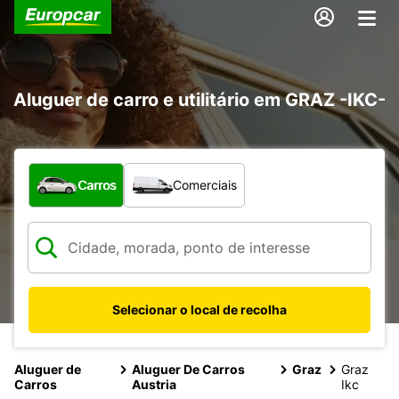
Aluguer de carro e utilitário em GRAZ -IKC-
Que tipo de veículo pretende?
Carros
Comerciais
Selecionar o local de recolha
Aluguer de
Aluguer De Carros
Graz
Graz
Carros
Austria
Ikc