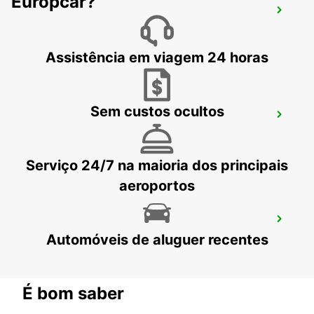
Europcar?
MELBOURNE ALBERT PARK
ALBERT PARK - AUSTRALIA
Assistência em viagem 24 horas
Sem custos ocultos
MELBOURNE HOPPERS CROSSING
HOPPERS CROSSING - AUSTRALIA
Serviço 24/7 na maioria dos principais
aeroportos
MELBOURNE BLACKBURN
Automóveis de aluguer recentes
BLACKBURN - AUSTRALIA
É bom saber