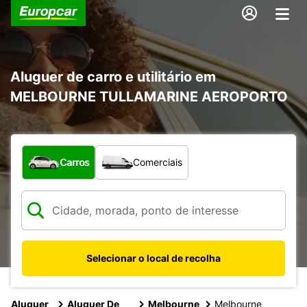
Aluguer de carro e utilitário em
MELBOURNE TULLAMARINE AEROPORTO
Que tipo de veículo pretende?
Carros
Comerciais
Selecionar o local de recolha
Aluguer
Aluguer De
Melbourne
Melbourne