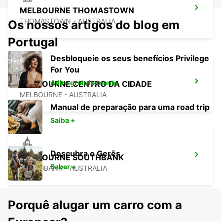
MELBOURNE THOMASTOWN
THOMASTOWN - AUSTRALIA
Os nossos artigos do blog em
Portugal
Desbloqueie os seus benefícios Privilege
For You
Adira gratuitamente
MELBOURNE CENTRO DA CIDADE
MELBOURNE - AUSTRALIA
Manual de preparação para uma road trip
Saiba +
Descubra o Gerês
MELBOURNE SOUTHBANK
Saber +
SOUTHBANK - AUSTRALIA
Porquê alugar um carro com a