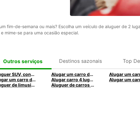
um fim-de-semana ou mais? Escolha um veículo de aluguer de 2 lug
e mime-se para uma ocasião especial.
Destinos sazonais
Top De
Outros serviços
Aluguer SUV, conduza em grande estilo com a Europcar
Alugar um carro de 7 lugares com a Europcar
Alugar um carro de 6 lugares com a Europcar
Alugar carro 4 lugares com a Europcar
Aluguer de limusines, para um evento extraordinário com Europcar
Aluguer de carros familiar com a Europcar