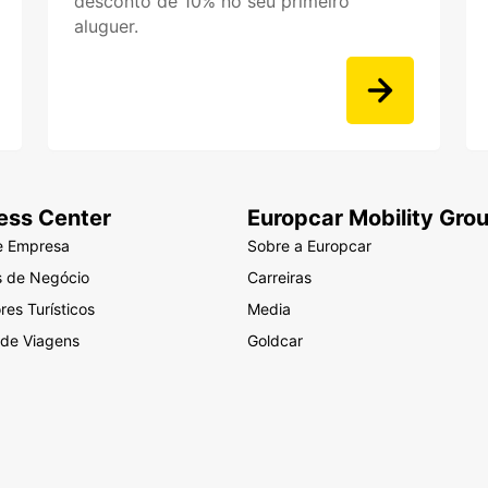
desconto de 10% no seu primeiro
aluguer.
ess Center
Europcar Mobility Gro
e Empresa
Sobre a Europcar
s de Negócio
Carreiras
es Turísticos
Media
 de Viagens
Goldcar