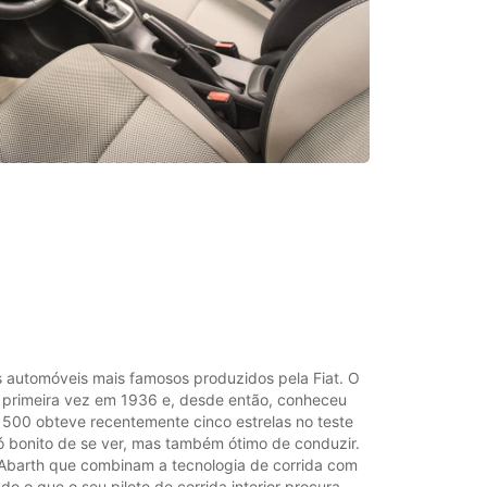
s automóveis mais famosos produzidos pela Fiat. O
la primeira vez em 1936 e, desde então, conheceu
t 500 obteve recentemente cinco estrelas no teste
ó bonito de se ver, mas também ótimo de conduzir.
Abarth que combinam a tecnologia de corrida com
o o que o seu piloto de corrida interior procura.