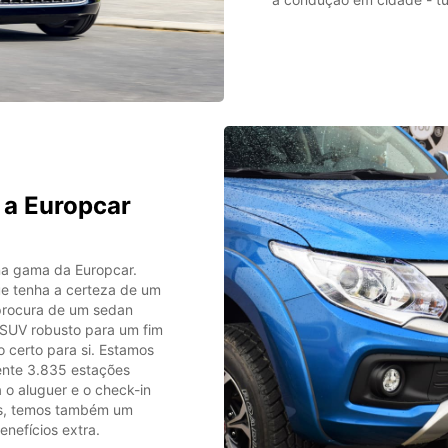
 a Europcar
na gama da Europcar.
ue tenha a certeza de um
 procura de um sedan
 SUV robusto para um fim
 certo para si. Estamos
ente 3.835 estações
 o aluguer e o check-in
res, temos também um
nefícios extra.