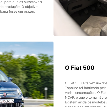
ica, para que os automóveis
de produção. O objetivo
rbana fosse um prazer.
O Fiat 500
O Fiat 500 é talvez um do
Topolino foi fabricado pe
várias encarnações. O Fia
NCAP, o que o torna não s
Existem ainda os modelos 
a condução em cidade - tud