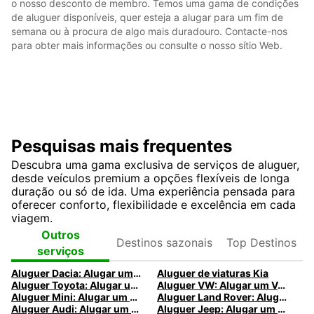
o nosso desconto de membro. Temos uma gama de condições
de aluguer disponíveis, quer esteja a alugar para um fim de
semana ou à procura de algo mais duradouro. Contacte-nos
para obter mais informações ou consulte o nosso sítio Web.
Pesquisas mais frequentes
Descubra uma gama exclusiva de serviços de aluguer,
desde veículos premium a opções flexíveis de longa
duração ou só de ida. Uma experiência pensada para
oferecer conforto, flexibilidade e excelência em cada
viagem.
Destinos
Top
Outros
sazonais
Destinos
serviços
Aluguer Dacia: Alugar um Dacia com a Europcar
Aluguer de viaturas Kia
Aluguer Toyota: Alugar um Toyota na Europcar
Aluguer VW: Alugar um Volkswagen com a Europcar
Aluguer Mini: Alugar um Mini na Europcar
Aluguer Land Rover: Alugar um Land Rover com a Europcar
Aluguer Audi: Alugar um Audi na Europcar
Aluguer Jeep: Alugar um Jeep na Europcar