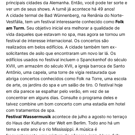
principais cidades da Alemanha. Então, você pode ter sorte e
ver um de seus shows. A turnê já acontece há 49 anos!
A cidade termal de Bad Wünnenberg, na Renânia do Norte-
Vestfália, tem um festival interessante conhecido como
Folk
am Turm.
Seu objetivo inicial era melhorar a qualidade de
vida daqueles que estavam no spa, mas agora se tornou um
festival de interesse internacional. Os concertos são
realizados em belos edifícios. A cidade também tem ex-
solicitantes de asilo que encontraram um novo lar lá. Os
edifícios usados no festival incluem o Spanckenhof do século
XVIII, um armazém do século XVII, a igreja barroca de Santo
Antônio, uma capela, uma torre de vigia restaurada que
abriga concertos conhecidos como Folk na Torre, uma escola
de arte, os jardins do spa e um salão de tiro. O festival hoje
em dia parece se espalhar pelo verão, em vez de se
concentrar em alguns dias. Consulte o programa deles e
talvez combine um bom concerto com uma estadia em hotel
com tratamentos de spa.
Festival Wassermusik
acontece de julho a agosto no terraço
do Haus der Kulturen der Welt em Berlim. Todo ano há um
tema e este ano é o rio Mississippi. A música é