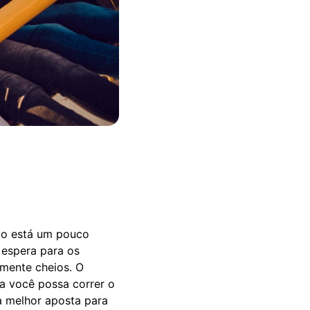
po está um pouco
 espera para os
rmente cheios. O
a você possa correr o
a melhor aposta para