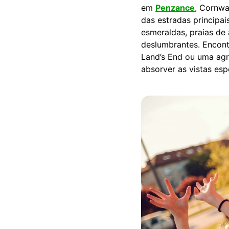
em
Penzance
, Cornwa
das estradas principai
esmeraldas, praias de
deslumbrantes. Encont
Land’s End ou uma ag
absorver as vistas es