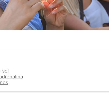
 sol
adrenalina
anos