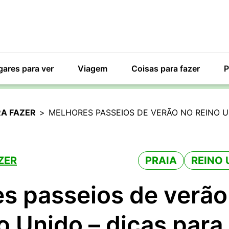
gares para ver
Viagem
Coisas para fazer
P
RA FAZER
>
MELHORES PASSEIOS DE VERÃO NO REINO U
ZER
PRAIA
REINO 
s passeios de verão
o Unido – dicas para