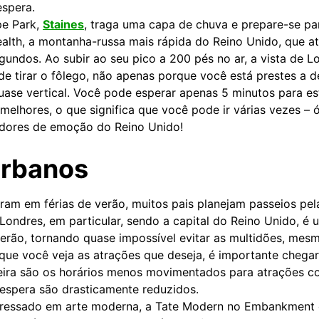
espera.
e Park,
Staines
, traga uma capa de chuva e prepare-se p
tealth, a montanha-russa mais rápida do Reino Unido, que 
egundos. Ao subir ao seu pico a 200 pés no ar, a vista de 
de tirar o fôlego, não apenas porque você está prestes a 
se vertical. Você pode esperar apenas 5 minutos para e
elhores, o que significa que você pode ir várias vezes – 
adores de emoção do Reino Unido!
urbanos
ram em férias de verão, muitos pais planejam passeios pel
. Londres, em particular, sendo a capital do Reino Unido, é 
erão, tornando quase impossível evitar as multidões, mes
que você veja as atrações que deseja, é importante chegar
eira são os horários menos movimentados para atrações 
espera são drasticamente reduzidos.
eressado em arte moderna, a Tate Modern no Embankment é