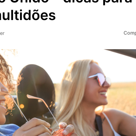
multidões
Comp
ler