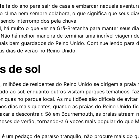
feita do ano para sair de casa e embarcar naquela aventu
 o clima nem sempre colabora, o que significa que seus dia
sendo interrompidos pela chuva.
l, há muito o que ver na Grã-Bretanha para manter seus di
Não há melhor maneira de terminar uma incrível viagem de 
ais bem guardados do Reino Unido. Continue lendo para d
us dias de verão no Reino Unido.
 de sol
 milhões de residentes do Reino Unido se dirigem à praia
tido ao sol, enquanto outros visitam parques temáticos, fa
iques no parque local. As multidões são difíceis de evita
nos dias mais quentes, quando as praias do Reino Unido fi
axar e descontrair. Só em Bournemouth, as praias atraem m
 meses de verão, tornando-a 6 vezes mais popular do que 
 é um pedaço de paraíso tranquilo, não procure mais do qu