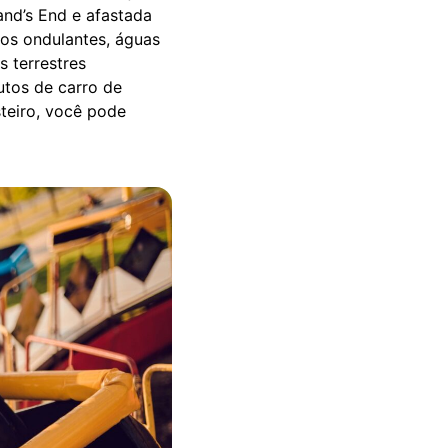
and’s End e afastada
cos ondulantes, águas
 terrestres
utos de carro de
teiro, você pode