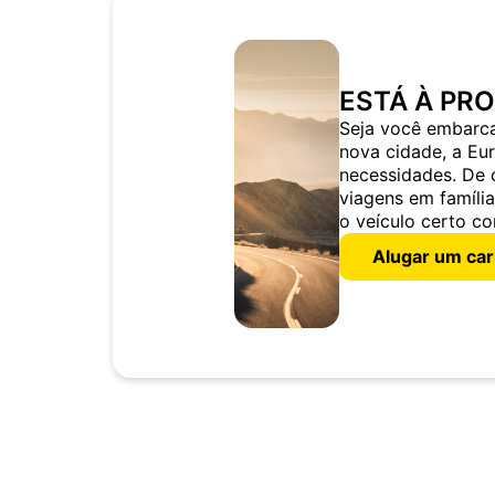
ESTÁ À PR
Seja você embarc
nova cidade, a Eu
necessidades. De 
viagens em famíli
o veículo certo co
Alugar um car