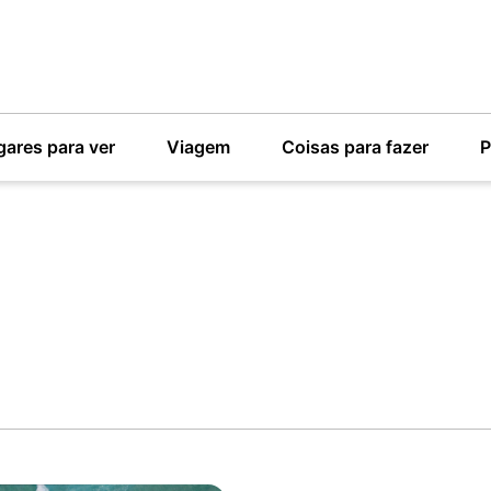
gares para ver
Viagem
Coisas para fazer
P