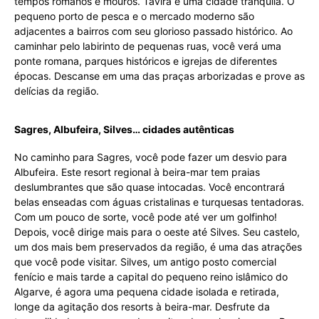
tempos romanos e mouros. Tavira é uma cidade tranquila. O
pequeno porto de pesca e o mercado moderno são
adjacentes a bairros com seu glorioso passado histórico. Ao
caminhar pelo labirinto de pequenas ruas, você verá uma
ponte romana, parques históricos e igrejas de diferentes
épocas. Descanse em uma das praças arborizadas e prove as
delícias da região.
Sagres, Albufeira, Silves… cidades autênticas
No caminho para Sagres, você pode fazer um desvio para
Albufeira. Este resort regional à beira-mar tem praias
deslumbrantes que são quase intocadas. Você encontrará
belas enseadas com águas cristalinas e turquesas tentadoras.
Com um pouco de sorte, você pode até ver um golfinho!
Depois, você dirige mais para o oeste até Silves. Seu castelo,
um dos mais bem preservados da região, é uma das atrações
que você pode visitar. Silves, um antigo posto comercial
fenício e mais tarde a capital do pequeno reino islâmico do
Algarve, é agora uma pequena cidade isolada e retirada,
longe da agitação dos resorts à beira-mar. Desfrute da