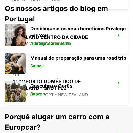
Os nossos artigos do blog em
Portugal
Desbloqueie os seus benefícios Privilege
For You
AUCKLAND CENTRO DA CIDADE
Adira gratuitamente
AUCKLAND - NEW ZEALAND
Manual de preparação para uma road trip
Saiba +
AEROPORTO DOMÉSTICO DE
Descubra o Gerês
AUCKLAND - SHUTTLE
Saber +
AUCKLAND AIRPORT - NEW ZEALAND
Porquê alugar um carro com a
Europcar?
AEROPORTO INTERNACIONAL DE