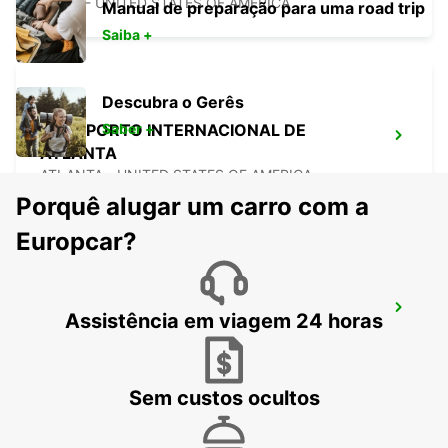
MIAMI - UNITED STATES OF AMERICA
Manual de preparação para uma road trip
Saiba +
Descubra o Gerês
AEROPORTO INTERNACIONAL DE
Saber +
ATLANTA
ATLANTA - UNITED STATES OF AMERICA
Porquê alugar um carro com a
Europcar?
CANCUN C MUJERES GRAND
Assistência em viagem 24 horas
PALLADIUM
CANCUN - MEXICO
Sem custos ocultos