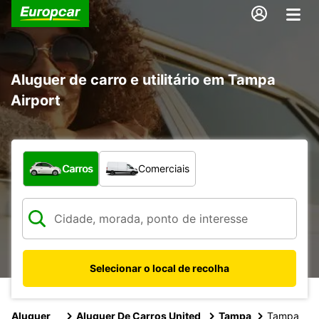
Aluguer de carro e utilitário em Tampa
Airport
Que tipo de veículo pretende?
Carros
Comerciais
Selecionar o local de recolha
Aluguer
Aluguer De Carros United
Tampa
Tampa