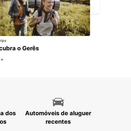
MEXICALI - MEXICO
rips
cubra o Gerês
 +
ia dos
Automóveis de aluguer
tos
recentes