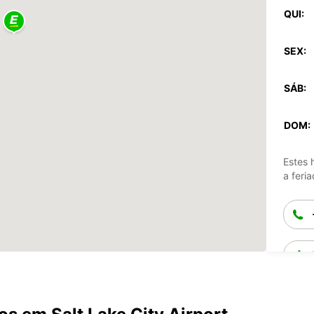
QUI:
SEX:
SÁB:
DOM:
Estes 
a feria