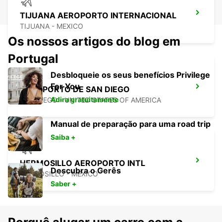
TIJUANA AEROPORTO INTERNACIONAL
TIJUANA - MEXICO
Os nossos artigos do blog em
Portugal
Desbloqueie os seus benefícios Privilege
For You
AEROPORTO DE SAN DIEGO
Adira gratuitamente
SAN DIEGO - UNITED STATES OF AMERICA
Manual de preparação para uma road trip
Saiba +
HERMOSILLO AEROPORTO INTL
Descubra o Gerês
HERMOSILLO - MEXICO
Saber +