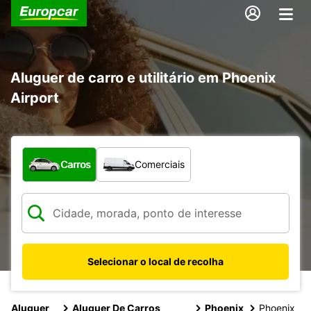
Aluguer de carro e utilitário em Phoenix
Airport
Que tipo de veículo pretende?
Carros
Comerciais
Selecionar o local de recolha
Aluguer
Aluguer De Carros
Phoenix
Phoenix