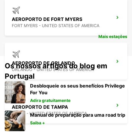
AEROPORTO DE FORT MYERS
FORT MYERS - UNITED STATES OF AMERICA
Mais estações
AEROPORTO DE ORLANDO
Os nossos artigos do blog em
ORLANDO - UNITED STATES OF AMERICA
Portugal
Desbloqueie os seus benefícios Privilege
For You
Adira gratuitamente
AEROPORTO DE TAMPA
TAMPA - UNITED STATES OF AMERICA
Manual de preparação para uma road trip
Saiba +