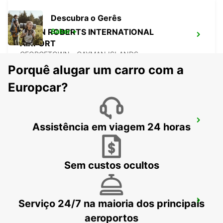
Descubra o Gerês
OWEN ROBERTS INTERNATIONAL
Saber +
AIRPORT
GEORGETOWN - CAYMAN ISLANDS
Porquê alugar um carro com a
Europcar?
CANCUN C MUJERES GRAND
Assistência em viagem 24 horas
PALLADIUM
CANCUN - MEXICO
Sem custos ocultos
Serviço 24/7 na maioria dos principais
CANCUN C MUJERES TRS CO
CANCUN - MEXICO
aeroportos