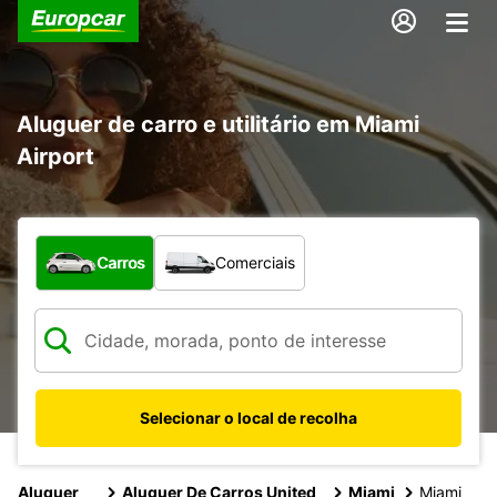
Aluguer de carro e utilitário em Miami
Airport
Que tipo de veículo pretende?
Carros
Comerciais
Selecionar o local de recolha
Aluguer
Aluguer De Carros United
Miami
Miami