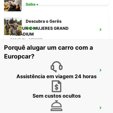
Saiba +
Descubra o Gerês
CANCUN C MUJERES GRAND
Saber +
PALLADIUM
CANCUN - MEXICO
Porquê alugar um carro com a
Europcar?
CANCUN C MUJERES TRS CO
Assistência em viagem 24 horas
CANCUN - MEXICO
Sem custos ocultos
PUERTO JUAREZ