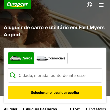
Aluguer de carro e utilitário em Fort Myers
Airport
Que tipo de veículo pretende?
Carros
Comerciais
Selecionar o local de recolha
Aluguer
Aluguer De Carros
Fort
Fort Myers