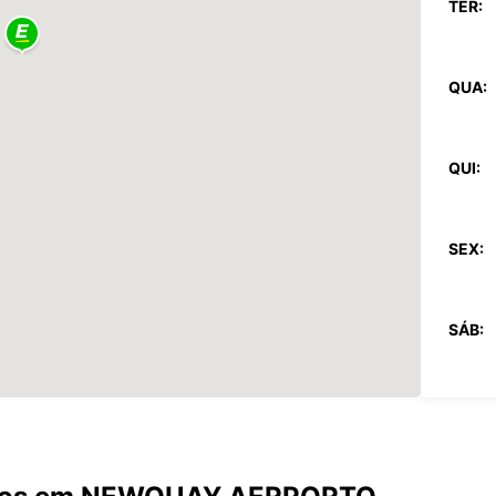
TER:
QUA:
QUI:
SEX:
SÁB:
DOM:
*com c