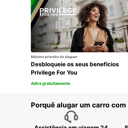
TREDEGAR
TREDEGAR - UNITED KINGDOM
Máximo proveito do aluguer
Desbloqueie os seus benefícios
Privilege For You
Adira gratuitamente
Porquê alugar um carro com
Assistência em viagem 24
S