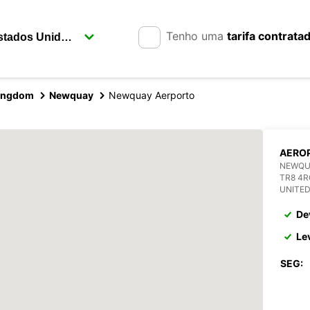
Tenho uma
tarifa contrata
Kingdom
Newquay
Newquay Aerporto
AERO
NEWQU
TR8 4
UNITE
De
Le
SEG: