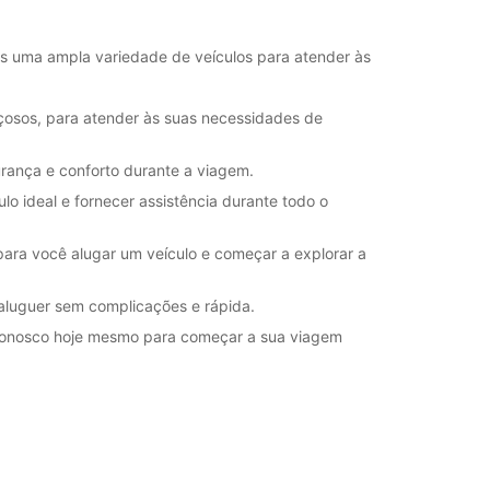
horários de funcionamento podem variar devido
dos.
s uma ampla variedade de veículos para atender às
+44 (0) 03713843415
çosos, para atender às suas necessidades de
Itinerário
rança e conforto durante a viagem.
lo ideal e fornecer assistência durante todo o
ara você alugar um veículo e começar a explorar a
 aluguer sem complicações e rápida.
o conosco hoje mesmo para começar a sua viagem