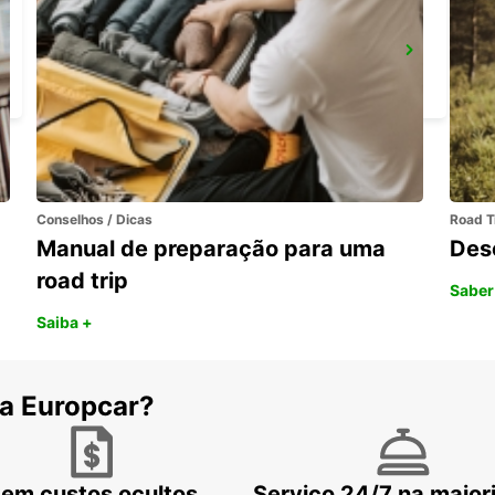
BRISTOL SUL
BRISTOL - UNITED KINGDOM
Conselhos / Dicas
Road T
Manual de preparação para uma
Des
road trip
Saber
Saiba +
 a Europcar?
em custos ocultos
Serviço 24/7 na maior