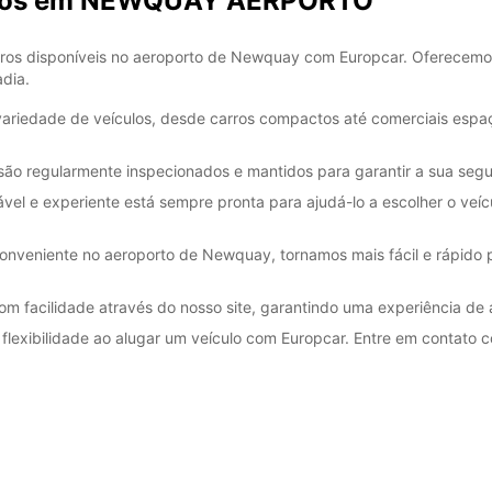
arros em NEWQUAY AERPORTO
Estes 
a feria
rros disponíveis no aeroporto de Newquay com Europcar. Oferecemo
dia.
variedade de veículos, desde carros compactos até comerciais espa
são regularmente inspecionados e mantidos para garantir a sua segu
vel e experiente está sempre pronta para ajudá-lo a escolher o veícu
nveniente no aeroporto de Newquay, tornamos mais fácil e rápido p
om facilidade através do nosso site, garantindo uma experiência de
 flexibilidade ao alugar um veículo com Europcar. Entre em contat