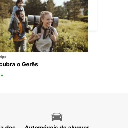
ROSCOFF
ROSCOFF - FRANCE
rips
cubra o Gerês
 +
ia dos
Automóveis de aluguer