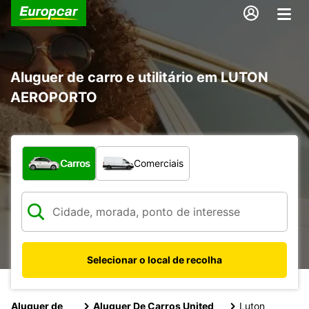
Aluguer de carro e utilitário em LUTON
AEROPORTO
Que tipo de veículo pretende?
Carros
Comerciais
Selecionar o local de recolha
Aluguer de
Aluguer De Carros United
Luton