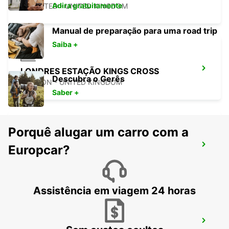
Adira gratuitamente
STANSTED - UNITED KINGDOM
Manual de preparação para uma road trip
Saiba +
LONDRES ESTAÇÃO KINGS CROSS
Descubra o Gerês
LONDON - UNITED KINGDOM
Saber +
Porquê alugar um carro com a
SLOUGH
Europcar?
SLOUGH - UNITED KINGDOM
Assistência em viagem 24 horas
AEROPORTO DE LONDRES HEATHROW