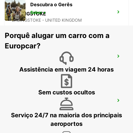
Descubra o Gerês
Saber +
BASINGSTOKE
BASINGSTOKE - UNITED KINGDOM
Porquê alugar um carro com a
Europcar?
LONDRES WANDSWORTH
LONDON - UNITED KINGDOM
Assistência em viagem 24 horas
Sem custos ocultos
AEROPORTO DE SOUTHAMPTON
SOUTHAMPTON - UNITED KINGDOM
Serviço 24/7 na maioria dos principais
aeroportos