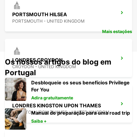
PORTSMOUTH HILSEA
PORTSMOUTH - UNITED KINGDOM
Mais estações
LONDRES CROYDON
Os nossos artigos do blog em
CROYDON - UNITED KINGDOM
Portugal
Desbloqueie os seus benefícios Privilege
For You
Adira gratuitamente
LONDRES KINGSTON UPON THAMES
KINGSTON UPON THAMES - UNITED KINGDOM
Manual de preparação para uma road trip
Saiba +