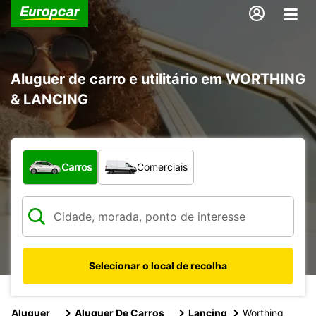
Aluguer de carro e utilitário em WORTHING
& LANCING
Que tipo de veículo pretende?
Carros
Comerciais
Selecionar o local de recolha
Aluguer
Aluguer De Carros
Lancing
Worthing