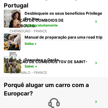
Portugal
Desbloqueie os seus benefícios Privilege
For You
ESTAÇÃO DE COMBOIOS DE
Adira gratuitamente
CHERBOURG
CHERBOURG - FRANCE
Manual de preparação para uma road trip
Saiba +
Descubra o Gerês
ESTAÇÃO DE COMBOIOS TGV DE SAINT-
Saber +
MALO
SAINT MALO - FRANCE
Porquê alugar um carro com a
Europcar?
TERMINAL DE FERRY DE CHERBOURG