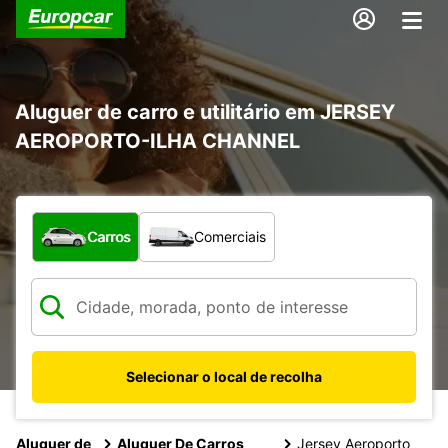
Aluguer de carro e utilitário em JERSEY
AEROPORTO-ILHA CHANNEL
Que tipo de veículo pretende?
Carros
Comerciais
Selecionar o local de recolha
Aluguer de
Aluguer De Carros
Jersey Aeroporto