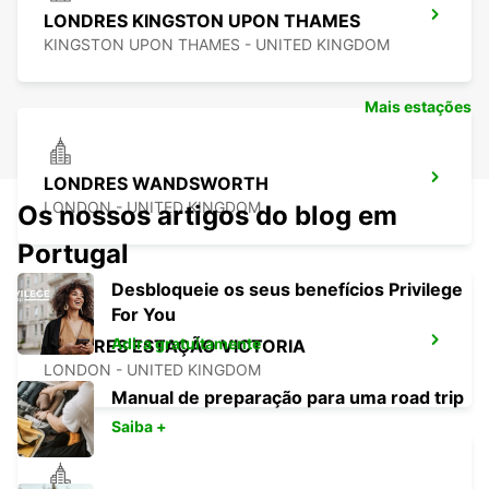
LONDRES KINGSTON UPON THAMES
KINGSTON UPON THAMES - UNITED KINGDOM
Mais estações
LONDRES WANDSWORTH
LONDON - UNITED KINGDOM
Os nossos artigos do blog em
Portugal
Desbloqueie os seus benefícios Privilege
For You
Adira gratuitamente
LONDRES ESTAÇÃO VICTORIA
LONDON - UNITED KINGDOM
Manual de preparação para uma road trip
Saiba +