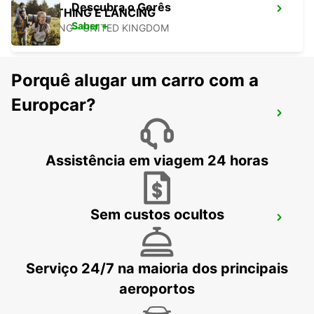
Descubra o Gerês
WORTHING E LANCING
Saber +
LANCING - UNITED KINGDOM
Porquê alugar um carro com a
Europcar?
DARTFORD
DARTFORD - UNITED KINGDOM
Assistência em viagem 24 horas
Sem custos ocultos
LONDRES ESTAÇÃO KINGS CROSS
LONDON - UNITED KINGDOM
Serviço 24/7 na maioria dos principais
aeroportos