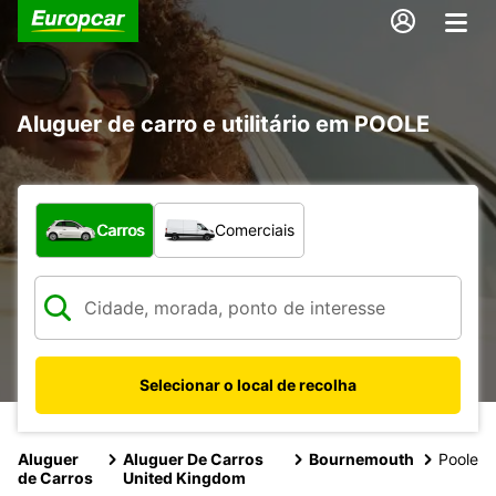
Aluguer de carro e utilitário em POOLE
Que tipo de veículo pretende?
Carros
Comerciais
Selecionar o local de recolha
Aluguer
Aluguer De Carros
Bournemouth
Poole
de Carros
United Kingdom