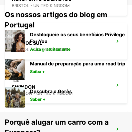
BRISTOL - UNITED KINGDOM
Os nossos artigos do blog em
Portugal
Desbloqueie os seus benefícios Privilege
For You
BRISTOL SUL
Adira gratuitamente
BRISTOL - UNITED KINGDOM
Manual de preparação para uma road trip
Saiba +
SWINDON
Descubra o Gerês
SWINDON - UNITED KINGDOM
Saber +
Porquê alugar um carro com a
AEROPORTO DE EXETER