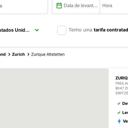
Tenho uma
tarifa contrata
and
Zurich
Zurique Altstetten
ZURIQ
FREILA
8047 Z
SWITZ
De
Le
Ve