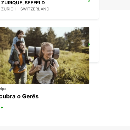
ZURIQUE, SEEFELD
ZURICH - SWITZERLAND
ZURIQUE KLOTEN AEROPORTO ZRH
ZURICH - SWITZERLAND
rips
cubra o Gerês
 +