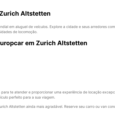
DOM:
Zurich Altstetten
undial em aluguel de veículos. Explore a cidade e seus arredores c
*com c
sidades de locomoção.
Estes 
a feria
uropcar em Zurich Altstetten
 para te atender e proporcionar uma experiência de locação excepci
ículo perfeito para a sua viagem.
rich Altstetten ainda mais agradável. Reserve seu carro ou van con