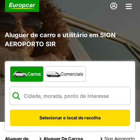
Aluguer de carro e utilitário em SION
AEROPORTO SIR
Que tipo de veículo pretende?
Carros
Comerciais
Selecionar o local de recolha
Aluguer de
Aluguer De Carros
Sion Aeroporto