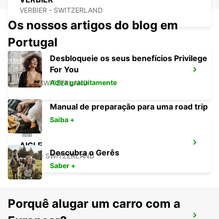
VERBIER - SWITZERLAND
Os nossos artigos do blog em
Portugal
Desbloqueie os seus benefícios Privilege
For You
BEX
Adira gratuitamente
BEX - SWITZERLAND
Manual de preparação para uma road trip
Saiba +
AIGLE
Descubra o Gerês
AIGLE - SWITZERLAND
Saber +
Porquê alugar um carro com a
MONTREUX, HOTEL MONTREUX-PALACE