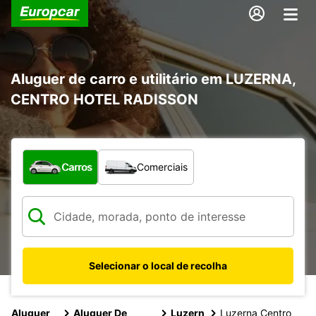
Aluguer de carro e utilitário em LUZERNA,
CENTRO HOTEL RADISSON
Que tipo de veículo pretende?
Carros
Comerciais
Selecionar o local de recolha
Aluguer
Aluguer De
Luzern
Luzerna Centro