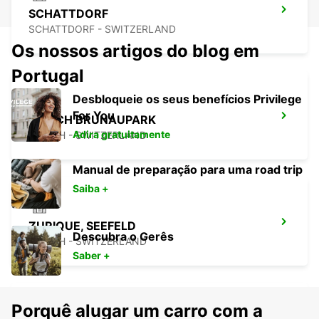
SCHATTDORF
SCHATTDORF - SWITZERLAND
Os nossos artigos do blog em
Portugal
Desbloqueie os seus benefícios Privilege
For You
ZURICH BRUNAUPARK
Adira gratuitamente
ZURICH - SWITZERLAND
Manual de preparação para uma road trip
Saiba +
ZURIQUE, SEEFELD
Descubra o Gerês
ZURICH - SWITZERLAND
Saber +
Porquê alugar um carro com a